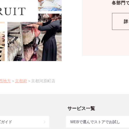
各部門
詳
西地方
>
京都府
>
京都河原町店
サービス一覧
ズガイド
WEBで選んでストアでお試し