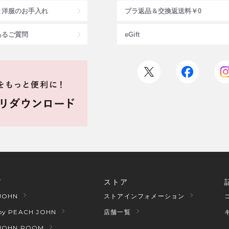
と洋服のお手入れ
ブラ返品＆交換返送料￥0
あるご質問
eGift
ド
ストア
JOHN
ストアインフォメーション
by PEACH JOHN
店舗一覧
JOHN ROOM