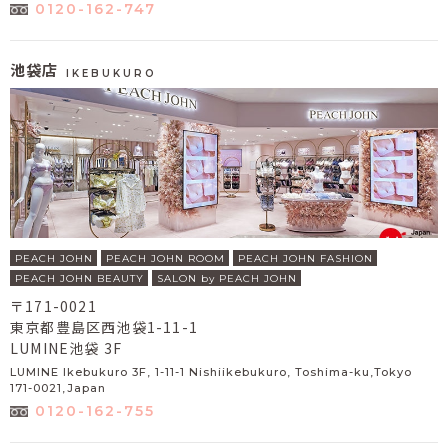
0120-162-747
池袋店
IKEBUKURO
PEACH JOHN
PEACH JOHN ROOM
PEACH JOHN FASHION
PEACH JOHN BEAUTY
SALON by PEACH JOHN
〒171-0021
東京都豊島区西池袋1-11-1
LUMINE池袋 3F
LUMINE Ikebukuro 3F, 1-11-1 Nishiikebukuro, Toshima-ku,Tokyo
171-0021,Japan
0120-162-755