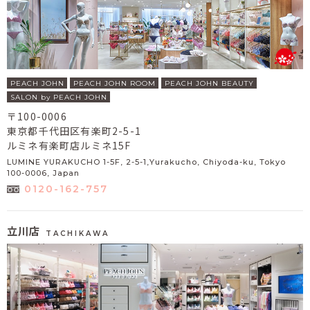
PEACH JOHN
PEACH JOHN ROOM
PEACH JOHN BEAUTY
SALON by PEACH JOHN
〒100-0006
東京都千代田区有楽町2-5-1
ルミネ有楽町店ルミネ15F
LUMINE YURAKUCHO 1-5F, 2-5-1,Yurakucho, Chiyoda-ku, Tokyo
100-0006, Japan
0120-162-757
立川店
TACHIKAWA