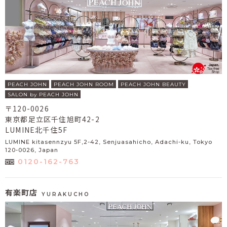
PEACH JOHN
PEACH JOHN ROOM
PEACH JOHN BEAUTY
SALON by PEACH JOHN
〒120-0026
東京都足立区千住旭町42-2
LUMINE北千住5F
LUMINE kitasennzyu 5F,2-42, Senjuasahicho, Adachi-ku, Tokyo
120-0026, Japan
0120-162-763
有楽町店
YURAKUCHO