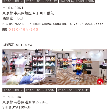
PEACH JOHN
PEACH JOHN BEAUTY
SALON by PEACH JOHN
〒104-0061
東京都中央区銀座４丁目１番先
西銀座 B1F
NISHIGINZA B1F, 4-1saki Ginza, Chuo-ku, Tokyo 104-0061, Japan
0120-164-245
渋谷店
SHIBUYA
PEACH JOHN
PEACH JOHN ROOM
PEACH JOHN BEAUTY
〒150-0043
東京都渋谷区道玄坂2-29-1
SHIBUYA109-3F