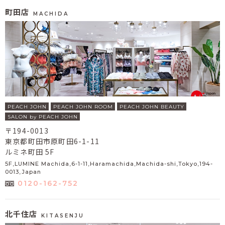
町田店
MACHIDA
PEACH JOHN
PEACH JOHN ROOM
PEACH JOHN BEAUTY
SALON by PEACH JOHN
〒194-0013
東京都町田市原町田6-1-11
ルミネ町田 5F
5F,LUMINE Machida,6-1-11,Haramachida,Machida-shi,Tokyo,194-
0013,Japan
0120-162-752
北千住店
KITASENJU