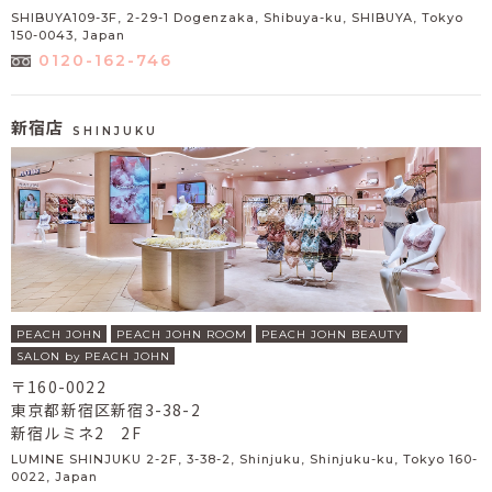
SHIBUYA109-3F, 2-29-1 Dogenzaka, Shibuya-ku, SHIBUYA, Tokyo
150-0043, Japan
0120-162-746
新宿店
SHINJUKU
PEACH JOHN
PEACH JOHN ROOM
PEACH JOHN BEAUTY
SALON by PEACH JOHN
〒160-0022
東京都新宿区新宿3-38-2
新宿ルミネ2 2F
LUMINE SHINJUKU 2-2F, 3-38-2, Shinjuku, Shinjuku-ku, Tokyo 160-
0022, Japan