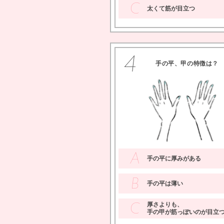
C
太くて筋が目立つ
4
手の平、甲の特徴は？
A
手の平に厚みがある
B
手の平は薄い
厚さよりも、
C
手の甲が筋っぽいのが目立