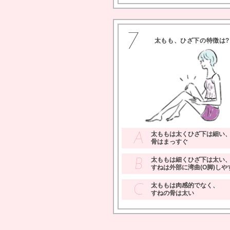
7
太もも、ひざ下の特徴は
太ももは太くひざ下は細い
A
骨はまっすぐ
太ももは細くひざ下は太い
B
すねは外部に湾曲(O脚)しや
太ももは肉感的でなく、
C
すねの骨は太い