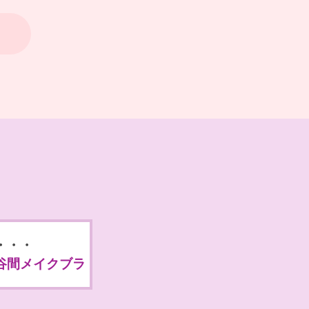
・・・
谷間メイクブラ