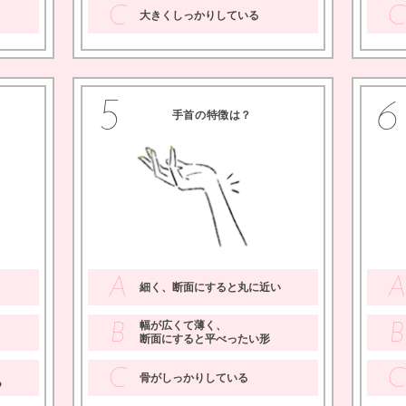
C
C
大きくしっかりしている
5
6
手首の特徴は？
A
細く、断面にすると丸に近い
幅が広くて薄く、
B
B
断面にすると平べったい形
C
C
骨がしっかりしている
つ