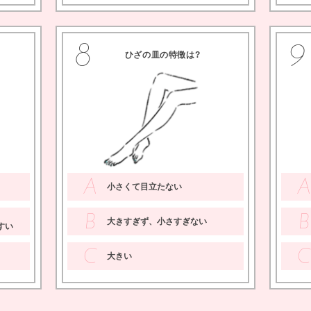
8
9
ひざの皿の特徴は
、
A
小さくて目立たない
、
B
B
大きすぎず、小さすぎない
すい
C
C
大きい