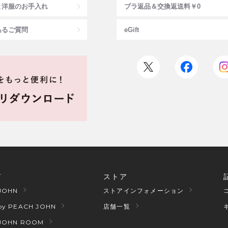
と洋服のお手入れ
ブラ返品＆交換返送料￥0
あるご質問
eGift
ド
ストア
JOHN
ストアインフォメーション
by PEACH JOHN
店舗一覧
JOHN ROOM